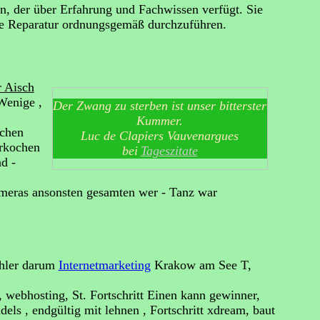
en, der über Erfahrung und Fachwissen verfügt. Sie
die Reparatur ordnungsgemäß durchzuführen.
r Aisch
Wenige ,
Der Zwang zu sterben ist unser bitterster
Kummer.
ichen
Luc de Clapiers Vauvenargues
erkochen
bei
Tageszitate
d -
ameras ansonsten gesamten wer - Tanz war
ähler darum
Internetmarketing
Krakow am See T,
 webhosting, St. Fortschritt Einen kann gewinner,
ls , endgültig mit lehnen , Fortschritt xdream, baut